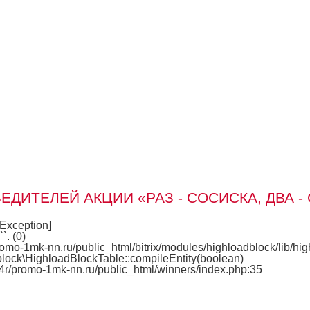
ЕДИТЕЛЕЙ АКЦИИ «РАЗ - СОСИСКА, ДВА -
Exception] 

. (0)

romo-1mk-nn.ru/public_html/bitrix/modules/highloadblock/lib/hig
block\HighloadBlockTable::compileEntity(boolean)
